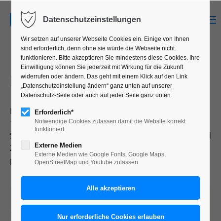
MENU
Datenschutzeinstellungen
Wir setzen auf unserer Webseite Cookies ein. Einige von Ihnen
sind erforderlich, denn ohne sie würde die Webseite nicht
funktionieren. Bitte akzeptieren Sie mindestens diese Cookies. Ihre
Einwilligung können Sie jederzeit mit Wirkung für die Zukunft
BAROCKOKOBOTS
widerrufen oder ändern. Das geht mit einem Klick auf den Link
„Datenschutzeinstellung ändern“ ganz unten auf unserer
Datenschutz-Seite oder auch auf jeder Seite ganz unten.
Barocke Malerei trifft Sciencefiction – eine Serie von
Erforderlich*
100 Zeichnungen erzählt fantastische Geschichten im
Notwendige Cookies zulassen damit die Website korrekt
funktioniert
Schwebezustand zwischen vergangenen Epochen und
Externe Medien
Zukunftsvisionen. Hier wird nur ein kleiner Ausschnitt
Externe Medien wie Google Fonts, Google Maps,
präsentiert.
OpenStreetMap und Youtube zulassen