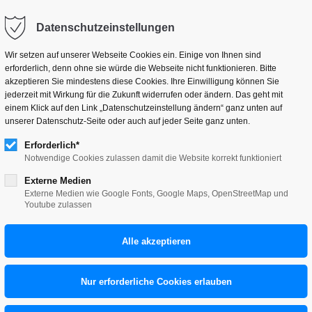
hallo@tillneuer.de
Datenschutzeinstellungen
Wir setzen auf unserer Webseite Cookies ein. Einige von Ihnen sind
erforderlich, denn ohne sie würde die Webseite nicht funktionieren. Bitte
akzeptieren Sie mindestens diese Cookies. Ihre Einwilligung können Sie
jederzeit mit Wirkung für die Zukunft widerrufen oder ändern. Das geht mit
einem Klick auf den Link „Datenschutzeinstellung ändern“ ganz unten auf
Dämonstration
unserer Datenschutz-Seite oder auch auf jeder Seite ganz unten.
Erforderlich*
UND SAGEN
Notwendige Cookies zulassen damit die Website korrekt funktioniert
Externe Medien
Externe Medien wie Google Fonts, Google Maps, OpenStreetMap und
Youtube zulassen
birgt einen reichhaltigen Schatz an faszinierenden
 Buch erarbeiteten grafischen Umsetzungen tauchen in
 beschäftigen sich mit existenziellen mythologischen
Tod, dem Ende, der Angst – aber auch mit