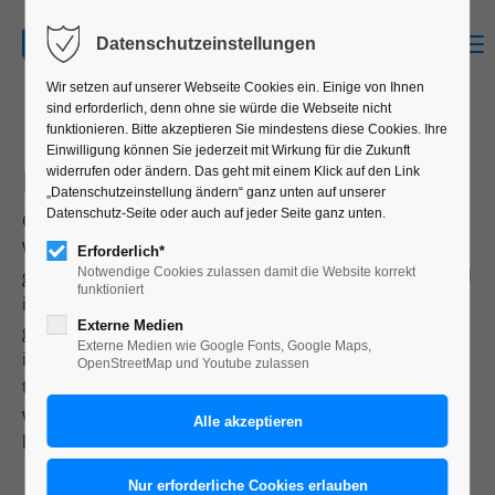
MENU
Datenschutzeinstellungen
Wir setzen auf unserer Webseite Cookies ein. Einige von Ihnen
sind erforderlich, denn ohne sie würde die Webseite nicht
funktionieren. Bitte akzeptieren Sie mindestens diese Cookies. Ihre
Einwilligung können Sie jederzeit mit Wirkung für die Zukunft
INFOGRAFIK
widerrufen oder ändern. Das geht mit einem Klick auf den Link
„Datenschutzeinstellung ändern“ ganz unten auf unserer
Datenschutz-Seite oder auch auf jeder Seite ganz unten.
Ob für Geschäftsberichte oder einfach nur
Wegbeschreibungen auf Internetseiten — individuell
Erforderlich*
gestaltete Grafiken im Stil des Corporate-Designs sind
Notwendige Cookies zulassen damit die Website korrekt
funktioniert
immer ein interessanter Eyecatcher. Aber auch gut
Externe Medien
gestaltete Balken- oder Tortendiagramme können
Externe Medien wie Google Fonts, Google Maps,
illustrativ gestaltet werden, sodass auch hier die
OpenStreetMap und Youtube zulassen
trockensten Inhalte ansprechend und unterhaltsam
wiedergegeben werden. Lassen Sie sich durch
kreative Umsetzungen überraschen.