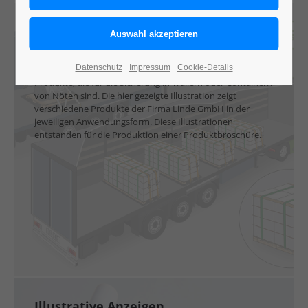
Ladungssicherung:
Trailer und Container
Datenschutz
Impressum
Cookie-Details
Dieses Beispiel für Ladungssicherung zeigt verschiedene
Produkte, die für die Sicherung in Trailern oder Containern
von Nöten sind. Die hier gezeigte Illustration zeigt
verschiedene Produkte der Firma Linde GmbH in der
jeweiligen Anwendungsform. Diese Illustrationen
entstanden für die Produktion einer Produktbroschüre.
Illustrative Anzeigen