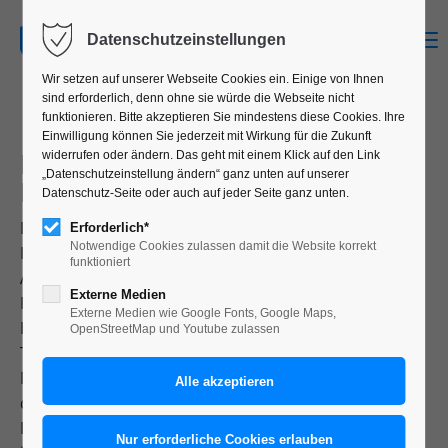
MENU
Datenschutzeinstellungen
Wir setzen auf unserer Webseite Cookies ein. Einige von Ihnen
sind erforderlich, denn ohne sie würde die Webseite nicht
funktionieren. Bitte akzeptieren Sie mindestens diese Cookies. Ihre
Einwilligung können Sie jederzeit mit Wirkung für die Zukunft
LANDESKRIMINALAMT,
widerrufen oder ändern. Das geht mit einem Klick auf den Link
„Datenschutzeinstellung ändern“ ganz unten auf unserer
HAMBURG
Datenschutz-Seite oder auch auf jeder Seite ganz unten.
Die Abteilung LKA 21 Prävention und Opferschutz des
Erforderlich*
Notwendige Cookies zulassen damit die Website korrekt
Landeskriminalamtes Hamburg gibt in regelmäßigen
funktioniert
Abständen Kampagnen zu den verschiedensten die
Externe Medien
Polizei betreffenden Themen in Auftrag. Themen wie
Externe Medien wie Google Fonts, Google Maps,
Einbruchschutz, Enkeltrick, Internetkriminalität oder
OpenStreetMap und Youtube zulassen
Taschendiebstahl werden durch unterschiedliche
Medien in die Öffentlichkeit gebracht. Wichtig ist hier
die Einhaltung der „political correctness“ unter
Berücksichtigung der allgemeinen Öffentlichkeit mit