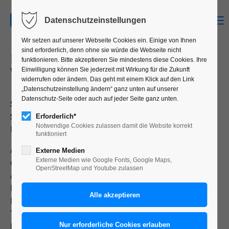
MENU
Datenschutzeinstellungen
Wir setzen auf unserer Webseite Cookies ein. Einige von Ihnen
sind erforderlich, denn ohne sie würde die Webseite nicht
BUCHGESTALTUNG: DIE
funktionieren. Bitte akzeptieren Sie mindestens diese Cookies. Ihre
VERWANDLUNG
Einwilligung können Sie jederzeit mit Wirkung für die Zukunft
widerrufen oder ändern. Das geht mit einem Klick auf den Link
„Datenschutzeinstellung ändern“ ganz unten auf unserer
Datenschutz-Seite oder auch auf jeder Seite ganz unten.
Semesterprojekt, Typografie Grundlagen, drittes
Semester, Kommunikationsdesign:
Erforderlich*
Notwendige Cookies zulassen damit die Website korrekt
Nelli Hofmann und Viktoria Truskina
funktioniert
Als Grundlage für die Buchgestaltung dient der Text
Externe Medien
Externe Medien wie Google Fonts, Google Maps,
eines Literaturklassikers. Bestandteile der
OpenStreetMap und Youtube zulassen
Aufgabenstellung sind Format, Schriftauswahl unter
Berücksichtigung der Lesbarkeit, typografischer
Rasteraufbau, Dramaturgie in der Seitenreihenfolge,
Titelei, Umsetzung eines Dummys.
Für die Gestaltung werden zusätzliche Vorgaben