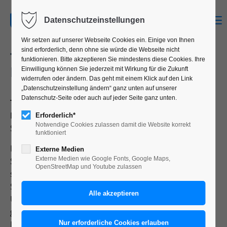
MENU
Datenschutzeinstellungen
Wir setzen auf unserer Webseite Cookies ein. Einige von Ihnen
sind erforderlich, denn ohne sie würde die Webseite nicht
TYPOGRAFISCHE
funktionieren. Bitte akzeptieren Sie mindestens diese Cookies. Ihre
PLAKATGESTALTUNG
Einwilligung können Sie jederzeit mit Wirkung für die Zukunft
widerrufen oder ändern. Das geht mit einem Klick auf den Link
„Datenschutzeinstellung ändern“ ganz unten auf unserer
Datenschutz-Seite oder auch auf jeder Seite ganz unten.
Typografie Grundlagen, zweites Semester,
Kommunikationsdesign:
Erforderlich*
Notwendige Cookies zulassen damit die Website korrekt
Semesterprojekt von Felix Hassemer
funktioniert
Im Rahmen einer Aufgabenstellung für das zweite
Externe Medien
Externe Medien wie Google Fonts, Google Maps,
Semester im Studiengang Kommuni­kationsdesign
OpenStreetMap und Youtube zulassen
sollten sich die Studierenden mit der
Schriftklassifikation nach DIN beschäftigen. Die
Umsetzung dieses Themas sollte weitgehend frei
gestaltet werden.
Im Falle der Umsetzung von Felix Hassemer entstand