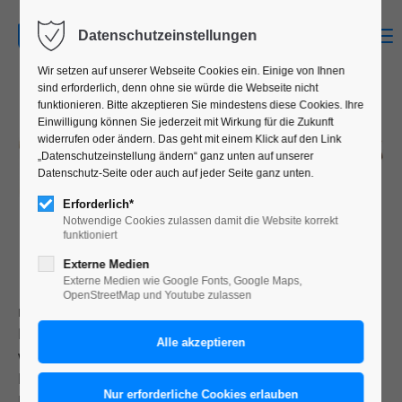
MENU
Datenschutzeinstellungen
Wir setzen auf unserer Webseite Cookies ein. Einige von Ihnen
sind erforderlich, denn ohne sie würde die Webseite nicht
funktionieren. Bitte akzeptieren Sie mindestens diese Cookies. Ihre
Einwilligung können Sie jederzeit mit Wirkung für die Zukunft
widerrufen oder ändern. Das geht mit einem Klick auf den Link
„Datenschutzeinstellung ändern“ ganz unten auf unserer
Datenschutz-Seite oder auch auf jeder Seite ganz unten.
Erforderlich*
Notwendige Cookies zulassen damit die Website korrekt
funktioniert
BLEISATZ – IMMER NOCH
Externe Medien
BELIEBT.
Externe Medien wie Google Fonts, Google Maps,
OpenStreetMap und Youtube zulassen
n vielen Hochschulen für Gestaltung und
Kommunikationsdesign ist es schon passiert oder es
wird in Erwägung gezogen – die Abschaffung der
Bleisatzwerkstatt.
Ich plädiere jedoch vehement für die Erhaltung der