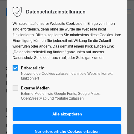
MENU
Datenschutzeinstellungen
Wir setzen auf unserer Webseite Cookies ein. Einige von Ihnen
sind erforderlich, denn ohne sie würde die Webseite nicht
funktionieren. Bitte akzeptieren Sie mindestens diese Cookies. Ihre
Einwilligung können Sie jederzeit mit Wirkung für die Zukunft
MAN MUSS DIE FRÜCHTE VOM
widerrufen oder ändern. Das geht mit einem Klick auf den Link
„Datenschutzeinstellung ändern“ ganz unten auf unserer
BAUM DER ERKENNTNIS ESSEN.
Datenschutz-Seite oder auch auf jeder Seite ganz unten.
Semesterprojekt von Marie Heinrich und Anna
Erforderlich*
Notwendige Cookies zulassen damit die Website korrekt
Fuhrmann (3. Semester),
funktioniert
Fachrichtung Kommunikationsdesign an der
Externe Medien
Hochschule Trier.
Externe Medien wie Google Fonts, Google Maps,
OpenStreetMap und Youtube zulassen
Dieses Projekt wurde im Verlauf des
Sommersemesters 2019 realisiert. Zwei Studierende
nahmen sich einen Klassiker von Jules Verne als
Grundlage für eine Buch-Gestaltung vor.