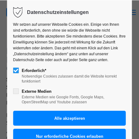
MENU
Datenschutzeinstellungen
Wir setzen auf unserer Webseite Cookies ein. Einige von Ihnen
sind erforderlich, denn ohne sie würde die Webseite nicht
funktionieren. Bitte akzeptieren Sie mindestens diese Cookies. Ihre
Einwilligung können Sie jederzeit mit Wirkung für die Zukunft
DER PROKRASTINATOR — DIE
widerrufen oder ändern. Das geht mit einem Klick auf den Link
„Datenschutzeinstellung ändern“ ganz unten auf unserer
NEUE ZEITUNG AM CAMPUS
Datenschutz-Seite oder auch auf jeder Seite ganz unten.
GESTALTUNG
Erforderlich*
Notwendige Cookies zulassen damit die Website korrekt
Semesterprojekt mit Studierenden im 2. und 4.
funktioniert
Semester,
Externe Medien
Fachrichtung Kommunikationsdesign an der
Externe Medien wie Google Fonts, Google Maps,
Hochschule Trier.
OpenStreetMap und Youtube zulassen
Ein besonderes Projekt wurde im Verlaufe des
Sommersemesters 2019 realisiert. Die Kurse
„Typografie Grundlagen“, 2. Semester und der Kurs
für manuelle Drucktechniken im 4. Semester haben