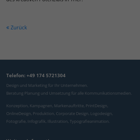
Zurück
Telefon: +49 174 5721304
Design und Marketing für Ihr Unternehmen.
Beratung Planung und Umsetzung für alle Kommunikationsmedien.
Konzeption, Kampagnen, Markenauftritte, PrintDesign,
OnlineDesign, Produktion, Corporate Design, Logodesign,
Fotografie, Infografik, Illustration, Typografieanimation.