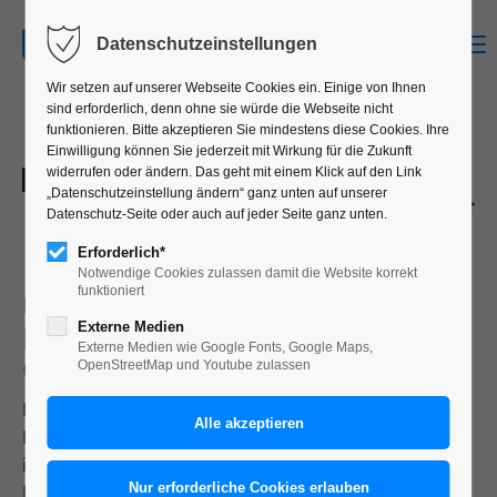
MENU
Datenschutzeinstellungen
Wir setzen auf unserer Webseite Cookies ein. Einige von Ihnen
sind erforderlich, denn ohne sie würde die Webseite nicht
funktionieren. Bitte akzeptieren Sie mindestens diese Cookies. Ihre
Einwilligung können Sie jederzeit mit Wirkung für die Zukunft
widerrufen oder ändern. Das geht mit einem Klick auf den Link
„Datenschutzeinstellung ändern“ ganz unten auf unserer
Datenschutz-Seite oder auch auf jeder Seite ganz unten.
Erforderlich*
Notwendige Cookies zulassen damit die Website korrekt
funktioniert
UMFANGREICHE BETEILIGUNG
DURCH DEN FACHBEREICH
Externe Medien
Externe Medien wie Google Fonts, Google Maps,
GESTALTUNG
OpenStreetMap und Youtube zulassen
Im Rahmen der Kooperation der Stadt Trier mit dem
Fachbereich Gestaltung der Hochschule Trier finden
in diesem Jahr zum ersten Mal die Design- und
Kulturtage Trier unter der Schirmherrschaft von