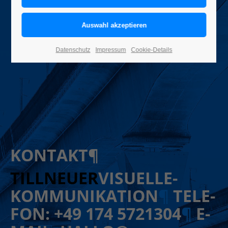
Datenschutz
Impressum
Cookie-Details
KONTAKT¶
TILL­NEUER
­VISUELLE­
KOMMUNI­KATION
¶
TELE­
FON: +49 174 5721304
¶
E-