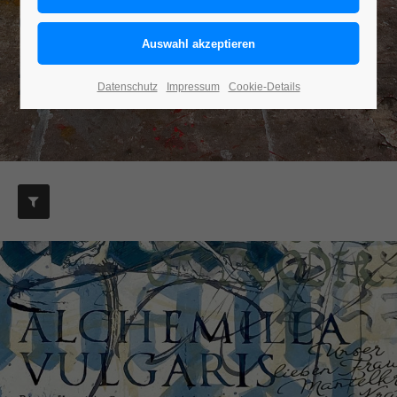
GEMÄLDE
¶
HOMO
MECHA­NICUS
¶
ZAUBER­SPRÜCHE
¶
Datenschutz
Impressum
Cookie-Details