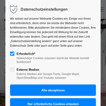
MENU
Datenschutzeinstellungen
Wir setzen auf unserer Webseite Cookies ein. Einige von Ihnen
sind erforderlich, denn ohne sie würde die Webseite nicht
funktionieren. Bitte akzeptieren Sie mindestens diese Cookies. Ihre
FREIE ARBEITEN¶
Einwilligung können Sie jederzeit mit Wirkung für die Zukunft
widerrufen oder ändern. Das geht mit einem Klick auf den Link
„Datenschutzeinstellung ändern“ ganz unten auf unserer
WOLFS­ZEIT
¶
Datenschutz-Seite oder auch auf jeder Seite ganz unten.
SCHÖPFUNGS-MYTHOS
¶
Erforderlich*
Notwendige Cookies zulassen damit die Website korrekt
SCHÄDEL­HEIM
¶
DÄMON-
funktioniert
STRATION
¶
BAROCKO­KO-
Externe Medien
Externe Medien wie Google Fonts, Google Maps,
BOTS
¶
REISE­SKIZZEN
OpenStreetMap und Youtube zulassen
ISLAND
¶
KREUZ­WEG­ICONS
¶
LEBEN­DIGE BAROCK-