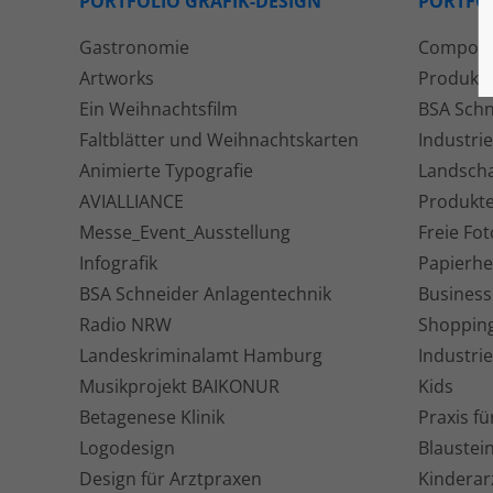
PORTFOLIO GRAFIK-DESIGN
PORTFO
Gastronomie
Composi
Artworks
Produkt
Ein Weihnachtsfilm
BSA Schn
Faltblätter und Weihnachtskarten
Industrie
Animierte Typografie
Landscha
AVIALLIANCE
Produkte
Messe_Event_Ausstellung
Freie Fot
Infografik
Papierhe
BSA Schneider Anlagentechnik
Business
Radio NRW
Shopping
Landeskriminalamt Hamburg
Industri
Musikprojekt BAIKONUR
Kids
Betagenese Klinik
Praxis fü
Logodesign
Blaustei
Design für Arztpraxen
Kinderarz