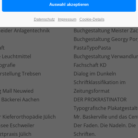
LIO FOTOGRAFIE
PORTFOLIO LEHRE
ng/Postproduction
Menschenrechte
Datenschutz
Impressum
Cookie-Details
e BSA
Bleisatz
eider Anlagentechnik
Buchgestaltung Meister Zac
Buchgestaltung Georgy Por
ft
PastaTypoPasta
 Leuchtmittel
Buchgestaltung Verwandlu
ografie
Fachschaft KD
rstellung Trebsen
Dialog im Dunkeln
Schriftklassifikation im
 Mall Neuwied
Zeitungsformat
e Bäckerei Aachen
DER PROKRASTINATOR
Typografische Plakatgestal
r Kieferorthopädie Jülich
Mr. Baskerville und das Cen
nsee Eschweiler
Der Faden. Die Nadeln. Die
tpraxis Jülich
Schriften.