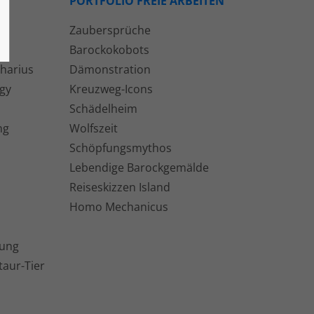
PORTFOLIO FREIE ARBEITEN
Zaubersprüche
Barockokobots
harius
Dämonstration
gy
Kreuzweg-Icons
Schädelheim
ng
Wolfszeit
Schöpfungsmythos
Lebendige Barockgemälde
Reiseskizzen Island
Homo Mechanicus
tung
taur-Tier