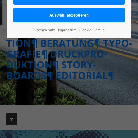
KON­ZEPTE
¶
FILM/­ANIMATION
¶
ILLU­STRA­TION
¶
KON­ZEP­
Datenschutz
Impressum
Cookie-Details
TION
¶ BERATUNG¶ TYPO­
GRAFIE¶ DRUCK
PRO­
DUKTION¶ STORY­
BOARDS¶
EDI­TORIAL¶