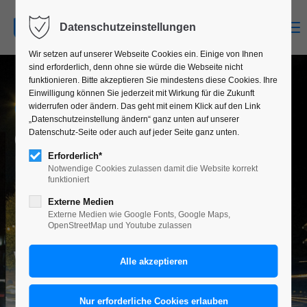
MENU
Datenschutzeinstellungen
Wir setzen auf unserer Webseite Cookies ein. Einige von Ihnen
sind erforderlich, denn ohne sie würde die Webseite nicht
funktionieren. Bitte akzeptieren Sie mindestens diese Cookies. Ihre
Einwilligung können Sie jederzeit mit Wirkung für die Zukunft
GRAFIK-DESIGN¶
widerrufen oder ändern. Das geht mit einem Klick auf den Link
„Datenschutzeinstellung ändern“ ganz unten auf unserer
CORPO­RATE DESIGN
¶
Datenschutz-Seite oder auch auf jeder Seite ganz unten.
LOGO­DESIGN
¶
Erforderlich*
Notwendige Cookies zulassen damit die Website korrekt
FOTO­GRAFIE
¶
funktioniert
PRINT­DESIGN
¶
Externe Medien
Externe Medien wie Google Fonts, Google Maps,
KAM­PAGNEN
¶
OpenStreetMap und Youtube zulassen
WEB­DESIGN
¶
INFO­GRAFIK
¶
AUS­STEL­LUNGS-